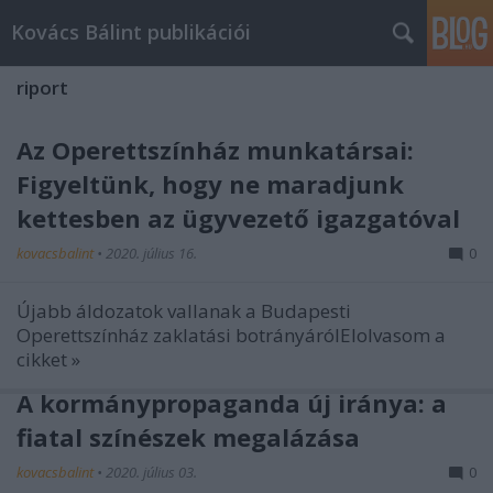
Kovács Bálint publikációi
riport
Az Operettszínház munkatársai:
Figyeltünk, hogy ne maradjunk
kettesben az ügyvezető igazgatóval
kovacsbalint
•
2020. július 16.
0
Újabb áldozatok vallanak a Budapesti
Operettszínház zaklatási botrányárólElolvasom a
cikket »
A kormánypropaganda új iránya: a
fiatal színészek megalázása
kovacsbalint
•
2020. július 03.
0