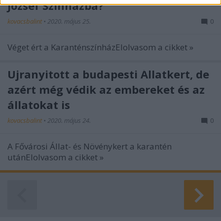
related to security, including authentication
József Színházba?
functionality and fraud prevention, and other
kovacsbalint
•
2020. május 25.
0
user protection.
Véget ért a KaranténszínházElolvasom a cikket »
Újranyitott a budapesti Állatkert, de
azért még védik az embereket és az
állatokat is
kovacsbalint
•
2020. május 24.
0
A Fővárosi Állat- és Növénykert a karantén
utánElolvasom a cikket »