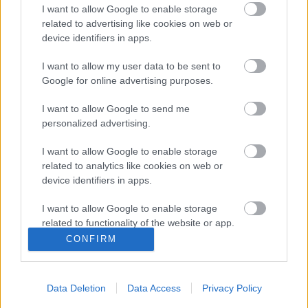
Megalázásra, zaklatásra
I want to allow Google to enable storage
related to advertising like cookies on web or
panaszkodnak az Operettszínház
device identifiers in apps.
munkatársai
I want to allow my user data to be sent to
kovacsbalint
•
2020. június 04.
0
Google for online advertising purposes.
Zaklatási botrány a Budapesti
I want to allow Google to send me
OperettszínházbanElolvasom a cikket »
personalized advertising.
I want to allow Google to enable storage
A járvánnyal a sörivók jártak a
related to analytics like cookies on web or
legjobban
device identifiers in apps.
kovacsbalint
•
2020. május 30.
0
I want to allow Google to enable storage
related to functionality of the website or app.
A magyar kézműves sörfőzdék és a
CONFIRM
I want to allow Google to enable storage
karanténElolvasom a cikket »
related to personalization.
Data Deletion
Data Access
Privacy Policy
De hogy kerül Győrfi Pál a Katona
I want to allow Google to enable storage