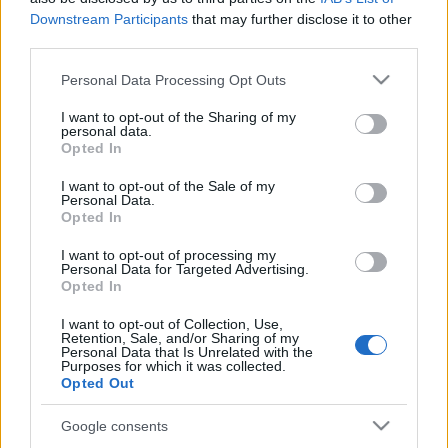
modellváltásárólElolvasom a cikket »
Downstream Participants
that may further disclose it to other
third parties.
Szabad-e zaklatniuk a
Please note that this website/app uses one or more Google
Personal Data Processing Opt Outs
jobboldaliaknak?
services and may gather and store information including but
not limited to your visit or usage behaviour. You may click to
I want to opt-out of the Sharing of my
kovacsbalint
•
2020. június 12.
0
personal data.
grant or deny consent to Google and its third-party tags to
Opted In
use your data for below specified purposes in below Google
A zaklatási ügyek megjelenése a
consent section.
I want to opt-out of the Sale of my
Personal Data.
kormánypropagandábanElolvasom a cikket »
Opted In
Oké, hogy újranyithatnak a mozik és
I want to opt-out of processing my
Personal Data for Targeted Advertising.
színházak, de azért ez nem ilyen
Opted In
egyszerű
I want to opt-out of Collection, Use,
Retention, Sale, and/or Sharing of my
Personal Data that Is Unrelated with the
kovacsbalint
•
2020. június 10.
0
Purposes for which it was collected.
Opted Out
Kultúra a karantén utánElolvasom a cikket »
Google consents