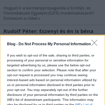
Hogyan ír a kormánypropaganda a Színház- és
Filmművészeti Egyetem (SZFE) modellváltásáról?
Elolvasom a cikket »
Rudolf Péter: Eszenyi és én is béna
helyzetben voltunk
Blog -
Do Not Process My Personal Information
kovacsbalint
•
2020. július 01.
0
If you wish to opt-out of the sale, sharing to third parties, or
Rudolf Péter első igazgatói sajtótájékoztatója a
processing of your personal or sensitive information for
VígszínházbanElolvasom a cikket »
targeted advertising by us, please use the below opt-out
section to confirm your selection. Please note that after your
Most tényleg a Fidesz kezére kerül a
opt-out request is processed you may continue seeing
interest-based ads based on personal information utilized by
Színművészeti?
us or personal information disclosed to third parties prior to
your opt-out. You may separately opt-out of the further
kovacsbalint
•
2020. június 19.
0
disclosure of your personal information by third parties on the
IAB’s list of downstream participants. This information may
A Színház- és Filmművészeti Egyetem (SZFE)
also be disclosed by us to third parties on the
IAB’s List of