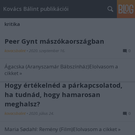
Kovács Bálint publikációi
kritika
Peer Gynt mászókaországban
kovacsbalint
•
2020. szeptember 16.
0
Ágacska (Aranyszamár Bábszínház)Elolvasom a
cikket »
Hogy értékelnéd a párkapcsolatod,
ha tudnád, hogy hamarosan
meghalsz?
kovacsbalint
•
2020. július 24.
0
Maria Sødahl: Remény (Film)Elolvasom a cikket »