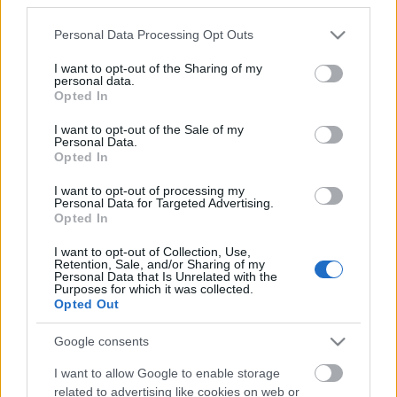
évtizedek óta
kovacsbalint
•
2020. július 04.
0
Please note that this website/app uses one or more Google
Personal Data Processing Opt Outs
services and may gather and store information including but
not limited to your visit or usage behaviour. You may click to
I want to opt-out of the Sharing of my
Háy János: Ne haragudj, véletlen volt
personal data.
grant or deny consent to Google and its third-party tags to
(Könyv)Elolvasom a cikket »
Opted In
use your data for below specified purposes in below Google
consent section.
I want to opt-out of the Sale of my
Hányféleképpen lehet iszonyú a
Personal Data.
Opted In
szex?
I want to opt-out of processing my
kovacsbalint
•
2020. június 20.
0
Personal Data for Targeted Advertising.
Opted In
Michaela Coel: Tönkretehetlek (I May Destroy You)
I want to opt-out of Collection, Use,
(Sorozat)Elolvasom a cikket »
Retention, Sale, and/or Sharing of my
Personal Data that Is Unrelated with the
Purposes for which it was collected.
Opted Out
Mit játsszon az, aki egyszer és
mindenkorra megszabadulna az
Google consents
emberektől?
I want to allow Google to enable storage
related to advertising like cookies on web or