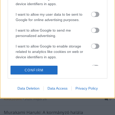
kovacsbalint
•
2020. június 07.
0
device identifiers in apps.
Photosynthesis és Arborétum
I want to allow my user data to be sent to
(Társasjátékok)Elolvasom a cikket »
Google for online advertising purposes.
I want to allow Google to send me
Ha ez a jövő, engem inkább lőjetek ki
personalized advertising.
az űrbe
I want to allow Google to enable storage
kovacsbalint
•
2020. május 31.
0
related to analytics like cookies on web or
device identifiers in apps.
A Tankcsapda autókoncertje
I want to allow Google to enable storage
SzékesfehérváronElolvasom a cikket »
CONFIRM
related to functionality of the website or app.
Erőszak, háború és félelem kell, hogy
I want to allow Google to enable storage
Data Deletion
Data Access
Privacy Policy
related to personalization.
egyenesbe jöjjünk
kovacsbalint
•
2020. május 26.
0
I want to allow Google to enable storage
related to security, including authentication
functionality and fraud prevention, and other
Murakami Haruki: A kormányzó halála