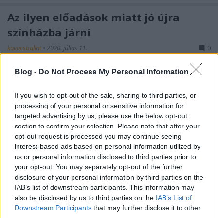
Az ilyen előadások miatt jó újra
színházba járni
kovacsbalint
•
2020. július 11.
0
Blog -
Do Not Process My Personal Information
Varga Lóránt: Egykutya (A PopUp Produkció
előadása)Elolvasom a cikket »
If you wish to opt-out of the sale, sharing to third parties, or
processing of your personal or sensitive information for
Majdnem kiirtották, de visszatért a
targeted advertising by us, please use the below opt-out
magyar erdők gyönyörű fantomja
section to confirm your selection. Please note that after your
opt-out request is processed you may continue seeing
kovacsbalint
•
2020. július 08.
0
interest-based ads based on personal information utilized by
us or personal information disclosed to third parties prior to
Mosonyi Szabolcs: Vad erdők, vad bércek – A fantom
your opt-out. You may separately opt-out of the further
nyomában (Film)Elolvasom a cikket »
disclosure of your personal information by third parties on the
IAB’s list of downstream participants. This information may
also be disclosed by us to third parties on the
IAB’s List of
Ez a könyv a legnagyobb átverés
Downstream Participants
that may further disclose it to other
third parties.