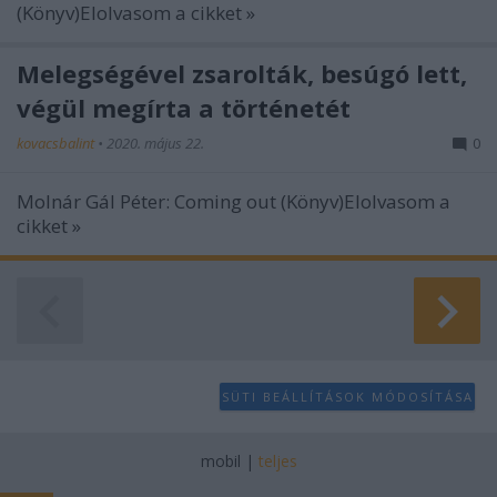
user protection.
(Könyv)Elolvasom a cikket »
Melegségével zsarolták, besúgó lett,
végül megírta a történetét
kovacsbalint
•
2020. május 22.
0
Molnár Gál Péter: Coming out (Könyv)Elolvasom a
cikket »
SÜTI BEÁLLÍTÁSOK MÓDOSÍTÁSA
mobil
|
teljes