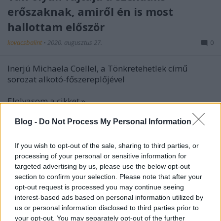
erőszaknak, amiről én is most
hallottam először
kovacsbalint
•
2020. augusztus 27.
0
Inerjú Michaela Coellel, a Tönkretehetlek című
sorozat alkotó-főszereplőjével
Elolvasom a cikket »
Blog -
Do Not Process My Personal Information
A tervünk az volt, hogy én fogok
előbb meghalni
If you wish to opt-out of the sale, sharing to third parties, or
processing of your personal or sensitive information for
kovacsbalint
•
2020. augusztus 25.
0
targeted advertising by us, please use the below opt-out
section to confirm your selection. Please note that after your
Interjú Háy János íróval
opt-out request is processed you may continue seeing
interest-based ads based on personal information utilized by
Elolvasom a cikket »
us or personal information disclosed to third parties prior to
your opt-out. You may separately opt-out of the further