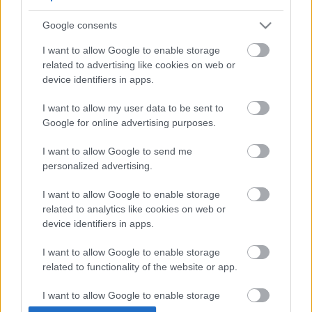
Az Operettszínház munkatársai:
Google consents
Figyeltünk, hogy ne maradjunk
I want to allow Google to enable storage
kettesben az ügyvezető igazgatóval
related to advertising like cookies on web or
device identifiers in apps.
kovacsbalint
•
2020. július 16.
0
I want to allow my user data to be sent to
Google for online advertising purposes.
Újabb áldozatok vallanak a Budapesti
Operettszínház zaklatási botrányáról
I want to allow Google to send me
personalized advertising.
Elolvasom a cikket »
I want to allow Google to enable storage
Az ilyen előadások miatt jó újra
related to analytics like cookies on web or
device identifiers in apps.
színházba járni
I want to allow Google to enable storage
kovacsbalint
•
2020. július 11.
0
related to functionality of the website or app.
Varga Lóránt: Egykutya (A PopUp Produkció
I want to allow Google to enable storage
előadása)
related to personalization.