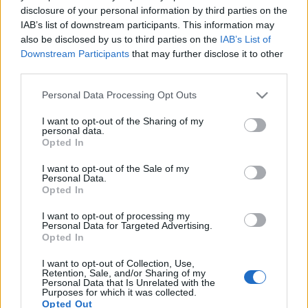
disclosure of your personal information by third parties on the
Hogy értékelnéd a párkapcsolatod,
IAB’s list of downstream participants. This information may
ha tudnád, hogy hamarosan
also be disclosed by us to third parties on the
IAB’s List of
Downstream Participants
that may further disclose it to other
meghalsz?
third parties.
kovacsbalint
•
2020. július 24.
0
Please note that this website/app uses one or more Google
Personal Data Processing Opt Outs
services and may gather and store information including but
Maria Sødahl: Remény (Film)
not limited to your visit or usage behaviour. You may click to
I want to opt-out of the Sharing of my
personal data.
grant or deny consent to Google and its third-party tags to
Opted In
Elolvasom a cikket »
use your data for below specified purposes in below Google
consent section.
I want to opt-out of the Sale of my
Personal Data.
Rudolf Péter: Nem tudtam, hogy még
Opted In
mindig ennyi a fájdalom
I want to opt-out of processing my
Personal Data for Targeted Advertising.
kovacsbalint
•
2020. július 23.
0
Opted In
Interjú Rudolf Péterrel, a Vígszínház új igazgatójával
I want to opt-out of Collection, Use,
Retention, Sale, and/or Sharing of my
Personal Data that Is Unrelated with the
Purposes for which it was collected.
Elolvasom a cikket »
Opted Out