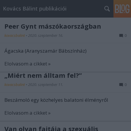
Kovács Bálint publikációi
Peer Gynt mászókaországban
kovacsbalint
•
2020. szeptember 16.
0
Ágacska (Aranyszamár Bábszínház)
Elolvasom a cikket »
„Miért nem álltam fel?”
kovacsbalint
•
2020. szeptember 11.
0
Beszámoló egy közhelyes balatoni élményről
Elolvasom a cikket »
Van olyan fajtája a szexuális