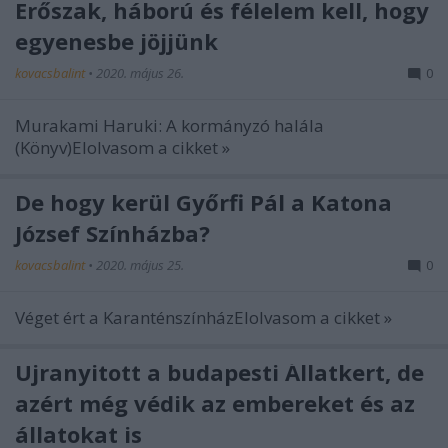
Erőszak, háború és félelem kell, hogy
egyenesbe jöjjünk
kovacsbalint
•
2020. május 26.
0
Murakami Haruki: A kormányzó halála
(Könyv)Elolvasom a cikket »
De hogy kerül Győrfi Pál a Katona
József Színházba?
kovacsbalint
•
2020. május 25.
0
Véget ért a KaranténszínházElolvasom a cikket »
Újranyitott a budapesti Állatkert, de
azért még védik az embereket és az
állatokat is