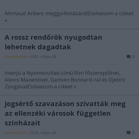
Ahmaud Arbery meggyilkolásárólElolvasom a cikket
»
A rossz rendőrök nyugodtan
lehetnek dagadtak
kovacsbalint
•
2020. május 08.
0
Interjú a Nyomorultak című film főszereplőivel,
Alexis Manentivel, Damien Bonnard-ral és Djebril
ZongávalElolvasom a cikket »
Jogsértő szavazáson szívatták meg
az ellenzéki városok független
színházait
kovacsbalint
•
2020. május 06.
0