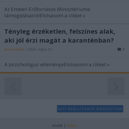
Az Emberi Erőforrások Minisztériuma
támogatásairólElolvasom a cikket »
Tényleg érzéketlen, felszínes alak,
aki jól érzi magát a karanténban?
kovacsbalint
•
2020. május 01.
0
A pszichológus véleményeElolvasom a cikket »
SÜTI BEÁLLÍTÁSOK MÓDOSÍTÁSA
mobil
|
teljes