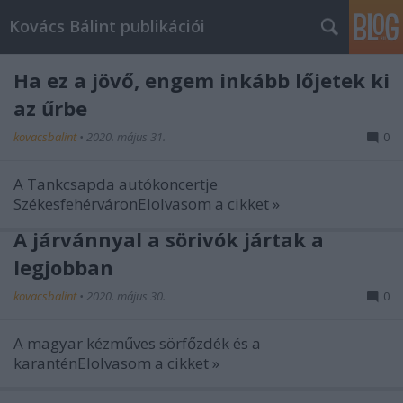
Kovács Bálint publikációi
Ha ez a jövő, engem inkább lőjetek ki
az űrbe
kovacsbalint
•
2020. május 31.
0
A Tankcsapda autókoncertje
SzékesfehérváronElolvasom a cikket »
A járvánnyal a sörivók jártak a
legjobban
kovacsbalint
•
2020. május 30.
0
A magyar kézműves sörfőzdék és a
karanténElolvasom a cikket »