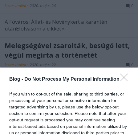
kovacsbalint
•
2020. május 24.
0
A Fővárosi Állat- és Növénykert a karantén
utánElolvasom a cikket »
Melegségével zsarolták, besúgó lett,
végül megírta a történetét
kovacsbalint
•
2020. május 22.
0
Blog -
Do Not Process My Personal Information
Molnár Gál Péter: Coming out (Könyv)Elolvasom a
cikket »
If you wish to opt-out of the sale, sharing to third parties, or
processing of your personal or sensitive information for
Hollywoodban, dollártízezrekért kelt
targeted advertising by us, please use the below opt-out
el a magyar tervező extrém filmes
section to confirm your selection. Please note that after your
opt-out request is processed you may continue seeing
jelmeze
interest-based ads based on personal information utilized by
us or personal information disclosed to third parties prior to
kovacsbalint
•
2020. május 21.
0