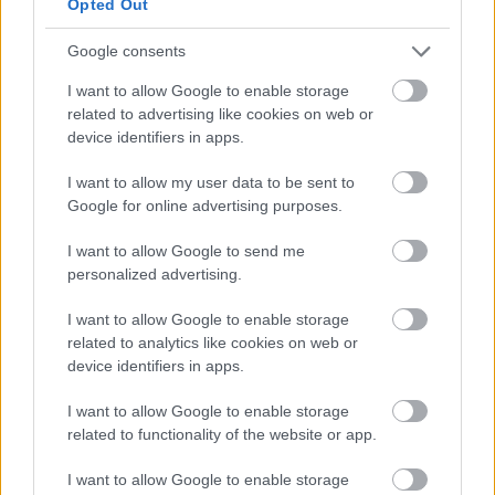
Opted Out
Mindenki egyszerre menstruál, vagy
Google consents
mi a fasz van?
I want to allow Google to enable storage
kovacsbalint
•
2020. május 17.
0
related to advertising like cookies on web or
device identifiers in apps.
Szabó Szonja: Vércsék (Rövidfilm)Elolvasom a cikket
I want to allow my user data to be sent to
»
Google for online advertising purposes.
Egy társasjáték, amelyhez tényleg
I want to allow Google to send me
personalized advertising.
kötelező az alkohol
I want to allow Google to enable storage
kovacsbalint
•
2020. május 16.
0
related to analytics like cookies on web or
device identifiers in apps.
Portolano (Társasjáték)Elolvasom a cikket »
I want to allow Google to enable storage
Hollywood új urai: a feketék, a
related to functionality of the website or app.
melegek és a nők
I want to allow Google to enable storage