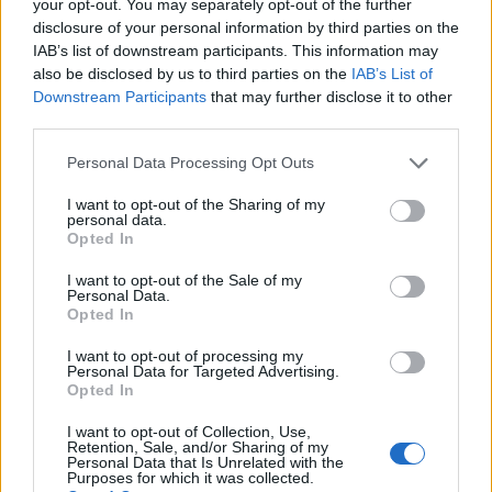
your opt-out. You may separately opt-out of the further
disclosure of your personal information by third parties on the
Flesch Andrea jelmeztervező a Fehér éjszakák
IAB’s list of downstream participants. This information may
jelmezeirőlElolvasom a cikket »
also be disclosed by us to third parties on the
IAB’s List of
Downstream Participants
that may further disclose it to other
Laura Marling: Song for Our
third parties.
Daughter és Testament: Titans of
Please note that this website/app uses one or more Google
Personal Data Processing Opt Outs
services and may gather and store information including but
Creation(Lemezek)
not limited to your visit or usage behaviour. You may click to
I want to opt-out of the Sharing of my
personal data.
grant or deny consent to Google and its third-party tags to
kovacsbalint
•
2020. május 20.
0
Opted In
use your data for below specified purposes in below Google
consent section.
I want to opt-out of the Sale of my
MinikritikákElolvasom a cikket »
Personal Data.
Opted In
És akkor hirtelen két teve dugta be a
I want to opt-out of processing my
Personal Data for Targeted Advertising.
fejét az autómba
Opted In
kovacsbalint
•
2020. május 20.
0
I want to opt-out of Collection, Use,
Retention, Sale, and/or Sharing of my
Personal Data that Is Unrelated with the
Szafaripark nyílt SzadánElolvasom a cikket »
Purposes for which it was collected.