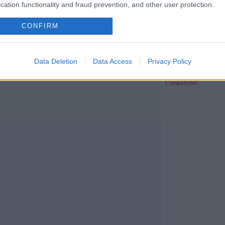
publicisztika
(
39
)
rev
cation functionality and fraud prevention, and other user protection.
riport
(
370
)
síelés
(
4
)
(
26
)
szeged folyóirat
(
CONFIRM
szépirodalom
(
4
)
szín
szinhaz.hu
(
2
)
színház
(
40
)
társadalom
(
26
)
t
(
29
)
térkép
(
2
)
tudom
Data Deletion
Data Access
Privacy Policy
újságírás
(
38
)
unit ma
web
(
21
)
zene
(
191
)
z
Címkefelhő