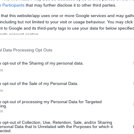
megszabadulna
bringa
(
28
)
Participants
that may further disclose it to other third parties.
az emberektől?
esemény
(
61
)
film
(
710
)
 that this website/app uses one or more Google services and may gath
fotó
(
10
)
including but not limited to your visit or usage behaviour. You may click 
gasztronómia
(
2
 to Google and its third-party tags to use your data for below specifi
hely
(
23
)
ogle consent section.
back/id/16225906
irodalom
(
125
)
képzőművészet
könyvborító
(
9
)
l Data Processing Opt Outs
politika
(
47
)
talomnak minősülnek, értük a
szolgáltatás technikai
üzemeltetője semmilyen felelősséget nem
síelés
(
4
)
éhez. Részletek a
Felhasználási feltételekben
és az
adatvédelmi tájékoztatóban
.
o opt-out of the Sharing of my personal data.
színház
(
630
)
társadalom
(
26
)
In
társasjáték
(
29
)
térkép
(
2
)
j
! ‐
Belépés Facebookkal
o opt-out of the Sale of my Personal Data.
tudomány
(
10
)
In
újságírás
(
38
)
web
(
21
)
zene
(
191
)
to opt-out of processing my Personal Data for Targeted
ing.
In
Hogyan?
o opt-out of Collection, Use, Retention, Sale, and/or Sharing
ajánló
(
9
)
ersonal Data that Is Unrelated with the Purposes for which it
interjú
(
377
)
lected.