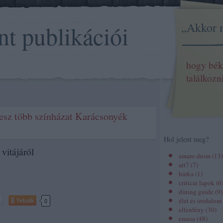
„Akkor 
nt publikációi
hogy bék
találkozn
esz több színházat Karácsonyék
Hol jelent meg?
vitájáról
amaro drom
(
13
)
art7
(
7
)
bárka
(
1
)
criticai lapok
(
6
dining guide
(
9
)
élet és irodalom
Tetszik
0
ellenfény
(
30
)
emasa
(
48
)