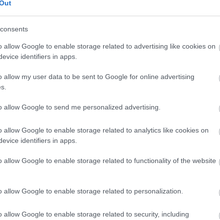
kritika
(
1164
)
Out
kvíz
(
1
)
publicisztika
(
3
riport
(
371
)
consents
szépirodalom
(
4
o allow Google to enable storage related to advertising like cookies on
evice identifiers in apps.
Címkék
ajánló
(
9
)
amaro drom
o allow my user data to be sent to Google for online advertising
(
7
)
bárka
(
1
)
bringa
(
2
s.
lapok
(
6
)
dining guid
irodalom
(
4
)
ellenfén
emasa
(
48
)
esemény
(
to allow Google to send me personalized advertising.
(
709
)
filmhu
(
8
)
filmk
filmvilág
(
24
)
fotó
(
10
o allow Google to enable storage related to analytics like cookies on
gasztronómia
(
26
)
goe
evice identifiers in apps.
(
1
)
hardrock.hu
(
1
)
he
index
(
612
)
interjú
(
3
irodalom
(
125
)
képző
o allow Google to enable storage related to functionality of the website
(
40
)
kisalföld
(
7
)
köny
könyvesblog
(
24
)
kön
kritika
(
1164
)
kultura
o allow Google to enable storage related to personalization.
kvíz
(
1
)
magyar naran
műút
(
1
)
népszabadsá
(
229
)
politika
(
47
)
pr
o allow Google to enable storage related to security, including