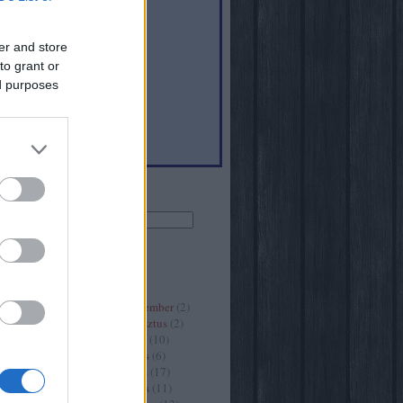
er and store
to grant or
6
)
ed purposes
(
40
)
Keresés
Archívum
2020 szeptember
(
2
)
2020 augusztus
(
2
)
2020 július
(
10
)
2020 június
(
6
)
2020 május
(
17
)
2020 április
(
11
)