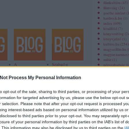
filmkultúra
(
45
)
filmvilág
(
24
)
goethe intézet
(
hardrock.hu
(
1
)
index
(
609
)
kisalföld
(
7
)
könyvesblog
(
2
könyvjelző
(
1
)
kultúra.hu
(
254
)
magyar.film.hu
(
magyar narancs
műút
(
1
)
A
Szabad-e
népszabadság
(
1
kormánypropaganda
zaklatniuk a
origo
(
229
)
új iránya: a fiatal
jobboldaliaknak?
prae.hu
(
21
)
Not Process My Personal Information
színészek
revizor online
(
megalázása
spiritusz.hu
(
30
)
szeged folyóirat
to opt-out of the sale, sharing to third parties, or processing of your per
színház.hu
(
2
)
formation for targeted advertising by us, please use the below opt-out s
színház folyóira
r selection. Please note that after your opt-out request is processed y
unit magazin
(
1
)
eing interest-based ads based on personal information utilized by us or
zene.hu
(
1
)
disclosed to third parties prior to your opt-out. You may separately opt-
Mit játsszon az,
aki egyszer és
losure of your personal information by third parties on the IAB’s list of
Miről szól?
mindenkorra
. This information may also be disclosed by us to third parties on the
IA