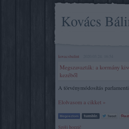
Kovács Báli
kovacsbalint
2020.03.24. 16:54
Megszavazták: a kormány kiv
kezéből
A törvénymódosítás parlamenti 
Elolvasom a cikket »
Szólj hozzá!