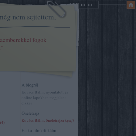
még nem sejtettem,
aemberekkel fogok
i”
A blogról
Kovács Bálint nyomtatott és
online lapokban megjelent
cikkei
)
Önéletrajz
Kovács Bálint önéletrajza
(.pdf)
(
4
)
Haiku-filmkritikáim