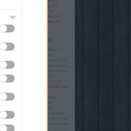
2020 március
(
13
)
2020 február
(
11
)
2020 január
(
8
)
9
)
2019 december
(
17
)
2019 november
(
4
)
)
Tovább
...
Utolsó kommentek
(
13
)
art7
8
)
criticai
Huffnágel Pista:
A
e
(
9
)
élet és
Szürke ötven
y
(
30
)
árnyalatánál nem is kell
61
)
film
meggyőzőbb bizonyíték
ultúra
(
45
)
arra, hogy lelke mélyén
)
MINDEN NŐ sz...
the intézet
(
2015.02.20. 04:09
)
ly
(
23
)
Akkor most szabad verni
77
)
a nőket?
művészet
Huffnágel Pista:
vborító
(
9
)
MINDEN NŐ
yvjelző
(
1
)
szubmisszióra,
.hu
(
254
)
behódolásra, izgalmas
cs
(
499
)
megaláztatásokra és egy
g
(
1
)
origo
csipetnyi nemi erőszakra
ae
(
21
)
vá...
(
2015.02.15. 11:44
)