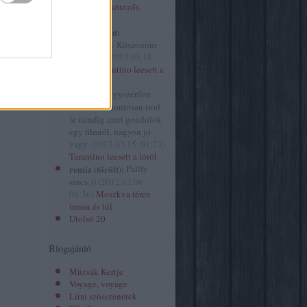
izor
(
34
)
Óvakodj a kötözős
spiritusz.hu
szextől!
2
)
kovacsbalint:
ház
(
629
)
@mininyul: Köszönöm
 folyóirat
szépen! :)
(
2013.03.18.
ársasjáték
10:41
)
Tarantino leesett a
ány
(
10
)
lóról
gazin
(
1
)
mininyul:
egyszerűen
ene.hu
(
1
)
hihetetlen pontosan írod
le mindig amit gondolok
egy filmről. nagyon jó
vagy.
(
2013.03.15. 01:23
)
Tarantino leesett a lóról
remiz (törölt):
Pállfy
sincs:))
(
2012.02.06.
08:36
)
Moszkva téren
innen és túl
Utolsó 20
Blogajánló
Múzsák Kertje
Voyage, voyage
Lírai szösszenetek