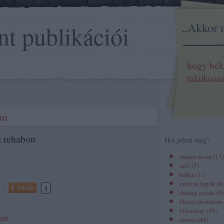
„Akkor 
nt publikációi
hogy bék
találkozn
em
i rehabon
Hol jelent meg?
amaro drom
(
13
)
art7
(
7
)
bárka
(
1
)
criticai lapok
(
6
Tetszik
0
dining guide
(
9
)
élet és irodalom
ellenfény
(
30
)
ort
emasa
(
48
)