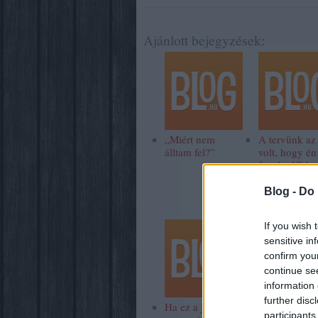
Ajánlott bejegyzések:
„Miért nem
A tervünk az
álltam fel?”
volt, hogy én
fogok előbb
meghalni
Blog -
Do 
If you wish 
sensitive in
confirm you
continue se
information 
further disc
Ha ez a jövő,
participants