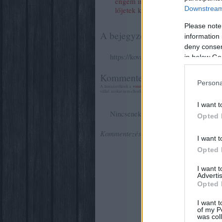
engem inkább
Downstream 
lőjetek ki az űrbe
Please note
A bejegyzés trackback címe:
information 
deny consent
https://kovacsbalint.blog.hu/api/track
in below Go
Kommentek:
Persona
A hozzászólások a
vonatkozó jogszabályok
értelmében felhasználói tar
vállal, azokat nem ellenőrzi. Kifogás esetén forduljon a blog szerkesztőj
I want t
Nincsenek hozzászólások.
Opted 
Kommentezéshez
lépj be
, vagy
regisztrál
I want t
Opted 
I want 
Advertis
Opted 
I want t
of my P
was col