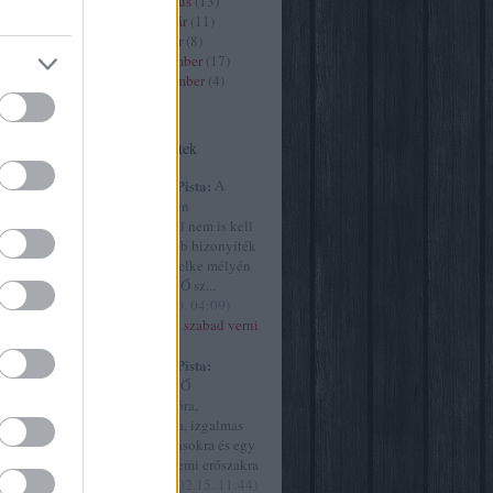
2020 március
(
13
)
2020 február
(
11
)
2020 január
(
8
)
9
)
2019 december
(
17
)
2019 november
(
4
)
)
Tovább
...
Utolsó kommentek
(
13
)
art7
8
)
criticai
Huffnágel Pista:
A
e
(
9
)
élet és
Szürke ötven
y
(
30
)
árnyalatánál nem is kell
61
)
film
meggyőzőbb bizonyíték
ultúra
(
45
)
arra, hogy lelke mélyén
)
MINDEN NŐ sz...
the intézet
(
2015.02.20. 04:09
)
ly
(
23
)
Akkor most szabad verni
77
)
a nőket?
művészet
Huffnágel Pista:
vborító
(
9
)
MINDEN NŐ
yvjelző
(
1
)
szubmisszióra,
.hu
(
254
)
behódolásra, izgalmas
cs
(
499
)
megaláztatásokra és egy
g
(
1
)
origo
csipetnyi nemi erőszakra
ae
(
21
)
vá...
(
2015.02.15. 11:44
)