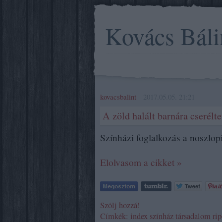
Kovács Báli
kovacsbalint
2017.05.05. 21:21
A zöld halált barnára cserélt
Színházi foglalkozás a noszlop
Elolvasom a cikket »
Szólj hozzá!
Címkék:
index
színház
társadalom
rip