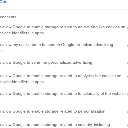
kritika
(
1164
)
Out
kvíz
(
1
)
publicisztika
(
3
riport
(
371
)
consents
szépirodalom
(
4
o allow Google to enable storage related to advertising like cookies on
evice identifiers in apps.
Címkék
ajánló
(
9
)
amaro drom
o allow my user data to be sent to Google for online advertising
(
7
)
bárka
(
1
)
bringa
(
2
s.
lapok
(
6
)
dining guid
irodalom
(
4
)
ellenfén
emasa
(
48
)
esemény
(
to allow Google to send me personalized advertising.
(
709
)
filmhu
(
8
)
filmk
filmvilág
(
24
)
fotó
(
10
o allow Google to enable storage related to analytics like cookies on
gasztronómia
(
26
)
goe
evice identifiers in apps.
(
1
)
hardrock.hu
(
1
)
he
index
(
612
)
interjú
(
3
irodalom
(
125
)
képző
o allow Google to enable storage related to functionality of the website
(
40
)
kisalföld
(
7
)
köny
könyvesblog
(
24
)
kön
kritika
(
1164
)
kultura
o allow Google to enable storage related to personalization.
kvíz
(
1
)
magyar naran
műút
(
1
)
népszabadsá
(
229
)
politika
(
47
)
pr
o allow Google to enable storage related to security, including