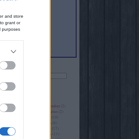
er and store
to grant or
6
)
ed purposes
(
40
)
Keresés
Archívum
2020 szeptember
(
2
)
2020 augusztus
(
2
)
2020 július
(
10
)
2020 június
(
6
)
2020 május
(
17
)
2020 április
(
11
)