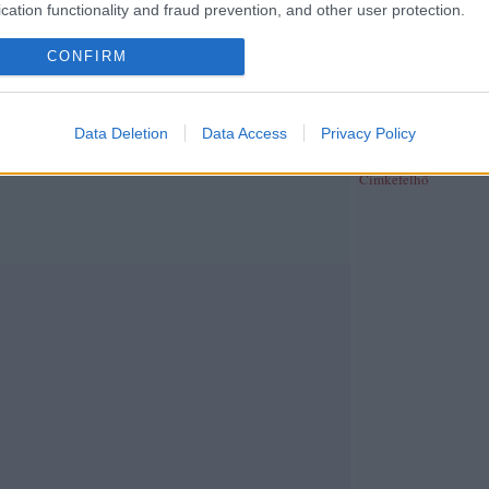
publicisztika
(
39
)
rev
cation functionality and fraud prevention, and other user protection.
riport
(
370
)
síelés
(
4
)
(
26
)
szeged folyóirat
(
CONFIRM
szépirodalom
(
4
)
szín
szinhaz.hu
(
2
)
színház
(
40
)
társadalom
(
26
)
t
(
29
)
térkép
(
2
)
tudom
Data Deletion
Data Access
Privacy Policy
újságírás
(
38
)
unit ma
web
(
21
)
zene
(
191
)
z
Címkefelhő