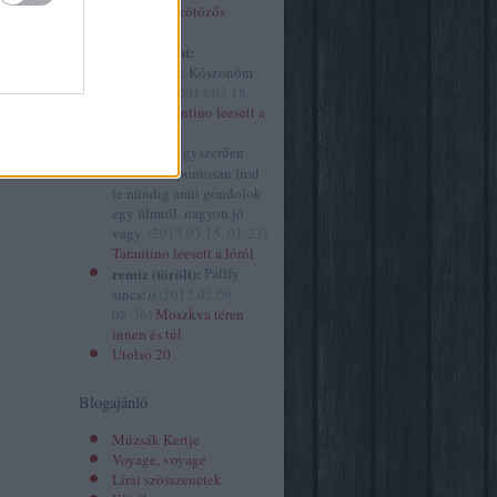
izor
(
34
)
Óvakodj a kötözős
spiritusz.hu
szextől!
2
)
kovacsbalint:
ház
(
629
)
@mininyul: Köszönöm
 folyóirat
szépen! :)
(
2013.03.18.
ársasjáték
10:41
)
Tarantino leesett a
ány
(
10
)
lóról
gazin
(
1
)
mininyul:
egyszerűen
ene.hu
(
1
)
hihetetlen pontosan írod
le mindig amit gondolok
egy filmről. nagyon jó
vagy.
(
2013.03.15. 01:23
)
Tarantino leesett a lóról
remiz (törölt):
Pállfy
sincs:))
(
2012.02.06.
08:36
)
Moszkva téren
innen és túl
Utolsó 20
Blogajánló
Múzsák Kertje
Voyage, voyage
Lírai szösszenetek