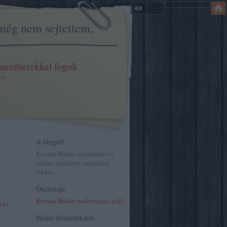
még nem sejtettem,
aemberekkel fogok
i”
A blogról
Kovács Bálint nyomtatott és
online lapokban megjelent
cikkei
)
Önéletrajz
Kovács Bálint önéletrajza
(.pdf)
(
4
)
Haiku-filmkritikáim