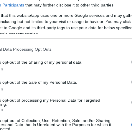
bringa
(
28
)
Participants
that may further disclose it to other third parties.
esemény
(
61
)
film
(
710
)
 that this website/app uses one or more Google services and may gath
fotó
(
10
)
including but not limited to your visit or usage behaviour. You may click 
gasztronómia
(
2
 to Google and its third-party tags to use your data for below specifi
hely
(
23
)
back/id/12500989
ogle consent section.
irodalom
(
125
)
képzőművészet
könyvborító
(
9
)
l Data Processing Opt Outs
talomnak minősülnek, értük a
szolgáltatás technikai
üzemeltetője semmilyen felelősséget nem
politika
(
47
)
éhez. Részletek a
Felhasználási feltételekben
és az
adatvédelmi tájékoztatóban
.
síelés
(
4
)
o opt-out of the Sharing of my personal data.
színház
(
630
)
társadalom
(
26
)
In
társasjáték
(
29
)
j
! ‐
Belépés Facebookkal
térkép
(
2
)
o opt-out of the Sale of my Personal Data.
tudomány
(
10
)
In
újságírás
(
38
)
web
(
21
)
zene
(
191
)
to opt-out of processing my Personal Data for Targeted
ing.
In
Hogyan?
o opt-out of Collection, Use, Retention, Sale, and/or Sharing
ajánló
(
9
)
ersonal Data that Is Unrelated with the Purposes for which it
interjú
(
377
)
lected.