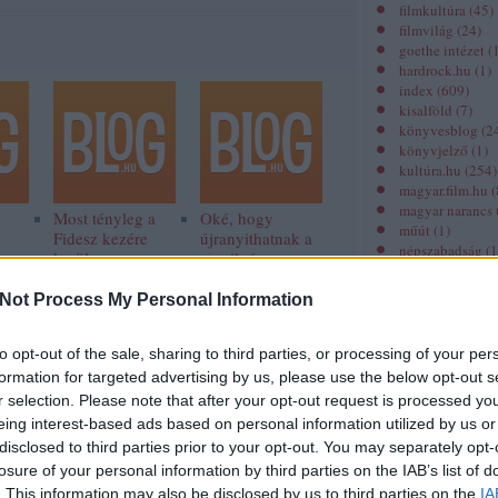
filmkultúra
(
45
)
filmvilág
(
24
)
goethe intézet
(
hardrock.hu
(
1
)
index
(
609
)
kisalföld
(
7
)
könyvesblog
(
2
könyvjelző
(
1
)
kultúra.hu
(
254
)
magyar.film.hu
(
magyar narancs
Most tényleg a
Oké, hogy
műút
(
1
)
Fidesz kezére
újranyithatnak a
népszabadság
(
1
kerül a
mozik és
origo
(
229
)
Színművészeti?
színházak, de
prae.hu
(
21
)
azért ez nem
Not Process My Personal Information
revizor online
(
ilyen egyszerű
spiritusz.hu
(
30
)
szeged folyóirat
to opt-out of the sale, sharing to third parties, or processing of your per
színház.hu
(
2
)
formation for targeted advertising by us, please use the below opt-out s
színház folyóira
r selection. Please note that after your opt-out request is processed y
unit magazin
(
1
)
eing interest-based ads based on personal information utilized by us or
zene.hu
(
1
)
disclosed to third parties prior to your opt-out. You may separately opt-
losure of your personal information by third parties on the IAB’s list of
Miről szól?
. This information may also be disclosed by us to third parties on the
IA