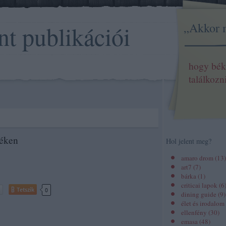
„Akkor 
nt publikációi
hogy bék
találkozn
réken
Hol jelent meg?
amaro drom
(
13
)
art7
(
7
)
bárka
(
1
)
criticai lapok
(
6
Tetszik
0
dining guide
(
9
)
élet és irodalom
ellenfény
(
30
)
emasa
(
48
)