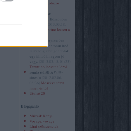
izor
(
34
)
Óvakodj a kötözős
spiritusz.hu
szextől!
2
)
kovacsbalint:
ház
(
629
)
@mininyul: Köszönöm
 folyóirat
szépen! :)
(
2013.03.18.
ársasjáték
10:41
)
Tarantino leesett a
ány
(
10
)
lóról
gazin
(
1
)
mininyul:
egyszerűen
ene.hu
(
1
)
hihetetlen pontosan írod
le mindig amit gondolok
egy filmről. nagyon jó
vagy.
(
2013.03.15. 01:23
)
Tarantino leesett a lóról
remiz (törölt):
Pállfy
sincs:))
(
2012.02.06.
08:36
)
Moszkva téren
innen és túl
Utolsó 20
Blogajánló
Múzsák Kertje
Voyage, voyage
Lírai szösszenetek