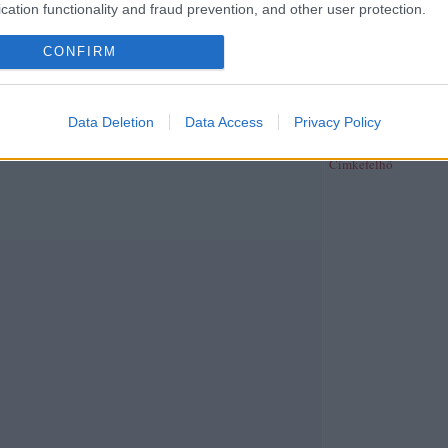
publicisztika
(
39
)
rev
cation functionality and fraud prevention, and other user protection.
riport
(
370
)
síelés
(
4
)
(
26
)
szeged folyóirat
(
CONFIRM
szépirodalom
(
4
)
szín
szinhaz.hu
(
2
)
színház
(
40
)
társadalom
(
26
)
t
(
29
)
térkép
(
2
)
tudom
Data Deletion
Data Access
Privacy Policy
újságírás
(
38
)
unit ma
web
(
21
)
zene
(
191
)
z
Címkefelhő