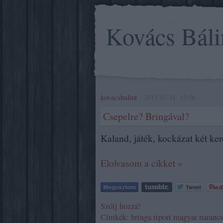
Kovács Báli
kovacsbalint
2015.03.31. 15:06
Csepelre? Bringával?
Kaland, játék, kockázat két ke
Elolvasom a cikket »
Szólj hozzá!
Címkék:
bringa
riport
magyar narancs