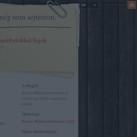
még nem sejtettem,
aemberekkel fogok
i”
A blogról
Kovács Bálint nyomtatott és
online lapokban megjelent
cikkei
)
Önéletrajz
Kovács Bálint önéletrajza
(.pdf)
(
4
)
Haiku-filmkritikáim