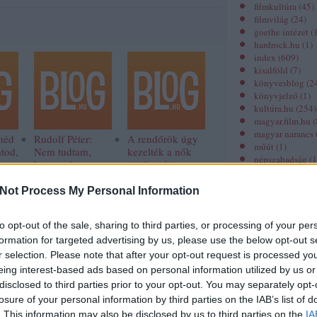
filmkultúra
(
45
)
filmvilág
(
24
)
goethe intézet
(
hardrock.hu
(
1
)
index
(
609
)
kisalföld
(
7
)
könyvesblog
(
2
könyvjelző
(
1
)
kultúra.hu
(
254
)
magyar.film.hu
(
magyar narancs
néd
Rudolf Péter:
A rendőrök úgy
műút
(
1
)
atod,
Nem tudtam,
kezelték a nők
népszabadság
(
1
ogy
hogy még
testét, mint egy
origo
(
229
)
mindig ennyi a
bűncselekmény
prae.hu
(
21
)
fájdalom
helyszínét
Not Process My Personal Information
revizor online
(
spiritusz.hu
(
30
)
szeged folyóirat
to opt-out of the sale, sharing to third parties, or processing of your per
színház.hu
(
2
)
formation for targeted advertising by us, please use the below opt-out s
színház folyóira
r selection. Please note that after your opt-out request is processed y
unit magazin
(
1
)
eing interest-based ads based on personal information utilized by us or
zene.hu
(
1
)
disclosed to third parties prior to your opt-out. You may separately opt-
losure of your personal information by third parties on the IAB’s list of
Miről szól?
. This information may also be disclosed by us to third parties on the
IA