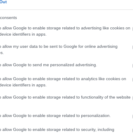
kritika
(
1164
)
Out
kvíz
(
1
)
publicisztika
(
3
riport
(
371
)
consents
szépirodalom
(
4
o allow Google to enable storage related to advertising like cookies on
evice identifiers in apps.
Címkék
ajánló
(
9
)
amaro drom
o allow my user data to be sent to Google for online advertising
(
7
)
bárka
(
1
)
bringa
(
2
s.
lapok
(
6
)
dining guid
irodalom
(
4
)
ellenfén
emasa
(
48
)
esemény
(
to allow Google to send me personalized advertising.
(
709
)
filmhu
(
8
)
filmk
filmvilág
(
24
)
fotó
(
10
o allow Google to enable storage related to analytics like cookies on
gasztronómia
(
26
)
goe
evice identifiers in apps.
(
1
)
hardrock.hu
(
1
)
he
index
(
612
)
interjú
(
3
irodalom
(
125
)
képző
o allow Google to enable storage related to functionality of the website
(
40
)
kisalföld
(
7
)
köny
könyvesblog
(
24
)
kön
kritika
(
1164
)
kultura
o allow Google to enable storage related to personalization.
kvíz
(
1
)
magyar naran
műút
(
1
)
népszabadsá
(
229
)
politika
(
47
)
pr
o allow Google to enable storage related to security, including