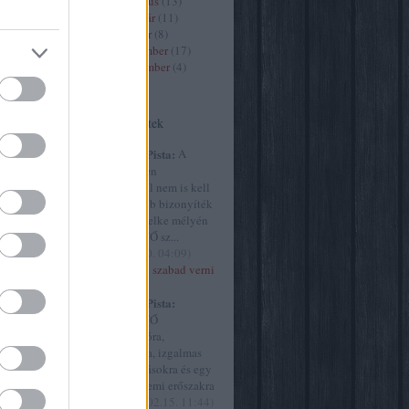
2020 március
(
13
)
2020 február
(
11
)
2020 január
(
8
)
9
)
2019 december
(
17
)
2019 november
(
4
)
)
Tovább
...
Utolsó kommentek
(
13
)
art7
8
)
criticai
Huffnágel Pista:
A
e
(
9
)
élet és
Szürke ötven
y
(
30
)
árnyalatánál nem is kell
61
)
film
meggyőzőbb bizonyíték
ultúra
(
45
)
arra, hogy lelke mélyén
)
MINDEN NŐ sz...
the intézet
(
2015.02.20. 04:09
)
ly
(
23
)
Akkor most szabad verni
77
)
a nőket?
művészet
Huffnágel Pista:
vborító
(
9
)
MINDEN NŐ
yvjelző
(
1
)
szubmisszióra,
.hu
(
254
)
behódolásra, izgalmas
cs
(
499
)
megaláztatásokra és egy
g
(
1
)
origo
csipetnyi nemi erőszakra
ae
(
21
)
vá...
(
2015.02.15. 11:44
)