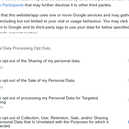
bringa
(
28
)
Participants
that may further disclose it to other third parties.
esemény
(
61
)
film
(
710
)
 that this website/app uses one or more Google services and may gath
fotó
(
10
)
including but not limited to your visit or usage behaviour. You may click 
gasztronómia
(
2
back/id/7323600
 to Google and its third-party tags to use your data for below specifi
hely
(
23
)
ogle consent section.
irodalom
(
125
)
képzőművészet
talomnak minősülnek, értük a
szolgáltatás technikai
üzemeltetője semmilyen felelősséget nem
könyvborító
(
9
)
l Data Processing Opt Outs
éhez. Részletek a
Felhasználási feltételekben
és az
adatvédelmi tájékoztatóban
.
politika
(
47
)
síelés
(
4
)
o opt-out of the Sharing of my personal data.
színház
(
630
)
társadalom
(
26
)
In
j
! ‐
Belépés Facebookkal
társasjáték
(
29
)
térkép
(
2
)
o opt-out of the Sale of my Personal Data.
tudomány
(
10
)
In
újságírás
(
38
)
web
(
21
)
zene
(
191
)
to opt-out of processing my Personal Data for Targeted
ing.
In
Hogyan?
o opt-out of Collection, Use, Retention, Sale, and/or Sharing
ajánló
(
9
)
ersonal Data that Is Unrelated with the Purposes for which it
interjú
(
377
)
lected.