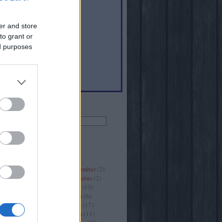
er and store
to grant or
6
)
ed purposes
(
40
)
Keresés
Archívum
2020 szeptember
(
2
)
2020 augusztus
(
2
)
2020 július
(
10
)
2020 június
(
6
)
2020 május
(
17
)
2020 április
(
11
)