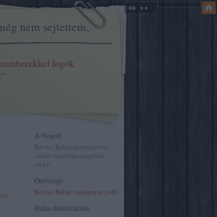
még nem sejtettem,
aemberekkel fogok
i”
A blogról
Kovács Bálint nyomtatott és
online lapokban megjelent
cikkei
)
Önéletrajz
Kovács Bálint önéletrajza
(.pdf)
(
4
)
Haiku-filmkritikáim