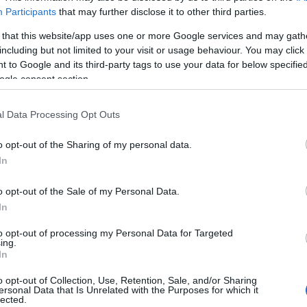
bringa
(
28
)
Participants
that may further disclose it to other third parties.
esemény
(
61
)
film
(
710
)
 that this website/app uses one or more Google services and may gath
fotó
(
10
)
including but not limited to your visit or usage behaviour. You may click 
gasztronómia
(
2
 to Google and its third-party tags to use your data for below specifi
hely
(
23
)
ogle consent section.
irodalom
(
125
)
képzőművészet
back/id/6512317
könyvborító
(
9
)
l Data Processing Opt Outs
politika
(
47
)
síelés
(
4
)
o opt-out of the Sharing of my personal data.
talomnak minősülnek, értük a
szolgáltatás technikai
üzemeltetője semmilyen felelősséget nem
színház
(
630
)
éhez. Részletek a
Felhasználási feltételekben
és az
adatvédelmi tájékoztatóban
.
társadalom
(
26
)
In
társasjáték
(
29
)
térkép
(
2
)
o opt-out of the Sale of my Personal Data.
tudomány
(
10
)
In
j
! ‐
Belépés Facebookkal
újságírás
(
38
)
web
(
21
)
zene
(
191
)
to opt-out of processing my Personal Data for Targeted
ing.
In
Hogyan?
o opt-out of Collection, Use, Retention, Sale, and/or Sharing
ajánló
(
9
)
ersonal Data that Is Unrelated with the Purposes for which it
interjú
(
377
)
lected.