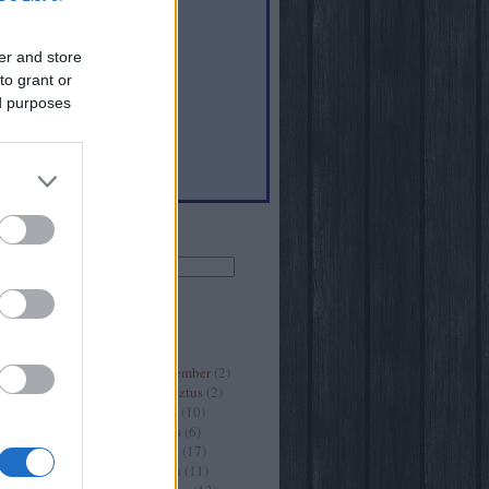
er and store
to grant or
6
)
ed purposes
(
40
)
Keresés
Archívum
2020 szeptember
(
2
)
2020 augusztus
(
2
)
2020 július
(
10
)
2020 június
(
6
)
2020 május
(
17
)
2020 április
(
11
)