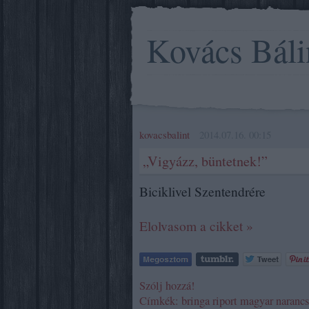
Kovács Báli
kovacsbalint
2014.07.16. 00:15
„Vigyázz, büntetnek!”
Biciklivel Szentendrére
Elolvasom a cikket »
Szólj hozzá!
Címkék:
bringa
riport
magyar narancs