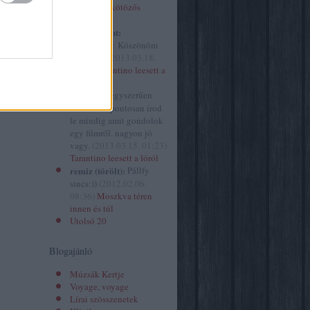
izor
(
34
)
Óvakodj a kötözős
spiritusz.hu
szextől!
2
)
kovacsbalint:
ház
(
629
)
@mininyul: Köszönöm
 folyóirat
szépen! :)
(
2013.03.18.
ársasjáték
10:41
)
Tarantino leesett a
ány
(
10
)
lóról
gazin
(
1
)
mininyul:
egyszerűen
ene.hu
(
1
)
hihetetlen pontosan írod
le mindig amit gondolok
egy filmről. nagyon jó
vagy.
(
2013.03.15. 01:23
)
Tarantino leesett a lóról
remiz (törölt):
Pállfy
sincs:))
(
2012.02.06.
08:36
)
Moszkva téren
innen és túl
Utolsó 20
Blogajánló
Múzsák Kertje
Voyage, voyage
Lírai szösszenetek