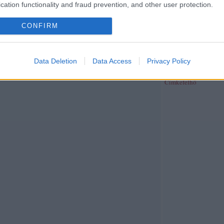
publicisztika
(
39
)
rev
cation functionality and fraud prevention, and other user protection.
riport
(
370
)
síelés
(
4
)
(
26
)
szeged folyóirat
(
CONFIRM
szépirodalom
(
4
)
szín
szinhaz.hu
(
2
)
színház
(
40
)
társadalom
(
26
)
t
(
29
)
térkép
(
2
)
tudom
Data Deletion
Data Access
Privacy Policy
újságírás
(
38
)
unit ma
web
(
21
)
zene
(
191
)
z
Címkefelhő