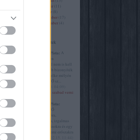
2020 március
(
13
)
2020 február
(
11
)
2020 január
(
8
)
9
)
2019 december
(
17
)
2019 november
(
4
)
)
Tovább
...
Utolsó kommentek
(
13
)
art7
8
)
criticai
Huffnágel Pista:
A
e
(
9
)
élet és
Szürke ötven
y
(
30
)
árnyalatánál nem is kell
61
)
film
meggyőzőbb bizonyíték
ultúra
(
45
)
arra, hogy lelke mélyén
)
MINDEN NŐ sz...
the intézet
(
2015.02.20. 04:09
)
ly
(
23
)
Akkor most szabad verni
77
)
a nőket?
művészet
Huffnágel Pista:
vborító
(
9
)
MINDEN NŐ
yvjelző
(
1
)
szubmisszióra,
.hu
(
254
)
behódolásra, izgalmas
cs
(
499
)
megaláztatásokra és egy
g
(
1
)
origo
csipetnyi nemi erőszakra
ae
(
21
)
vá...
(
2015.02.15. 11:44
)