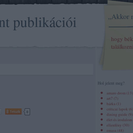
„Akkor 
nt publikációi
hogy bék
találkozn
Hol jelent meg?
amaro drom
(
13
)
art7
(
7
)
bárka
(
1
)
criticai lapok
(
6
Tetszik
0
dining guide
(
9
)
élet és irodalom
ellenfény
(
30
)
emasa
(
48
)