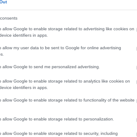
kritika
(
1164
)
Out
kvíz
(
1
)
publicisztika
(
3
riport
(
371
)
consents
szépirodalom
(
4
o allow Google to enable storage related to advertising like cookies on
evice identifiers in apps.
Címkék
ajánló
(
9
)
amaro drom
o allow my user data to be sent to Google for online advertising
(
7
)
bárka
(
1
)
bringa
(
2
s.
lapok
(
6
)
dining guid
irodalom
(
4
)
ellenfén
emasa
(
48
)
esemény
(
to allow Google to send me personalized advertising.
(
709
)
filmhu
(
8
)
filmk
filmvilág
(
24
)
fotó
(
10
o allow Google to enable storage related to analytics like cookies on
gasztronómia
(
26
)
goe
evice identifiers in apps.
(
1
)
hardrock.hu
(
1
)
he
index
(
612
)
interjú
(
3
irodalom
(
125
)
képző
o allow Google to enable storage related to functionality of the website
(
40
)
kisalföld
(
7
)
köny
könyvesblog
(
24
)
kön
kritika
(
1164
)
kultura
o allow Google to enable storage related to personalization.
kvíz
(
1
)
magyar naran
műút
(
1
)
népszabadsá
(
229
)
politika
(
47
)
pr
o allow Google to enable storage related to security, including