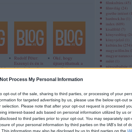
filmkultúra
(
45
)
filmvilág
(
24
)
goethe intézet
(
hardrock.hu
(
1
)
index
(
609
)
kisalföld
(
7
)
könyvesblog
(
2
könyvjelző
(
1
)
kultúra.hu
(
254
)
magyar.film.hu
(
magyar narancs
Rudolf Péter:
Oké, hogy
műút
(
1
)
Eszenyi és én is
újranyithatnak a
népszabadság
(
1
edek
béna helyzetben
mozik és
origo
(
229
)
voltunk
színházak, de
prae.hu
(
21
)
azért ez nem
Not Process My Personal Information
revizor online
(
ilyen egyszerű
spiritusz.hu
(
30
)
szeged folyóirat
to opt-out of the sale, sharing to third parties, or processing of your per
színház.hu
(
2
)
formation for targeted advertising by us, please use the below opt-out s
színház folyóira
r selection. Please note that after your opt-out request is processed y
unit magazin
(
1
)
eing interest-based ads based on personal information utilized by us or
zene.hu
(
1
)
disclosed to third parties prior to your opt-out. You may separately opt-
losure of your personal information by third parties on the IAB’s list of
Miről szól?
. This information may also be disclosed by us to third parties on the
IA