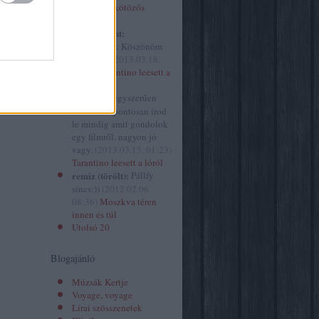
izor
(
34
)
Óvakodj a kötözős
spiritusz.hu
szextől!
2
)
kovacsbalint:
ház
(
629
)
@mininyul: Köszönöm
 folyóirat
szépen! :)
(
2013.03.18.
ársasjáték
10:41
)
Tarantino leesett a
ány
(
10
)
lóról
gazin
(
1
)
mininyul:
egyszerűen
ene.hu
(
1
)
hihetetlen pontosan írod
le mindig amit gondolok
egy filmről. nagyon jó
vagy.
(
2013.03.15. 01:23
)
Tarantino leesett a lóról
remiz (törölt):
Pállfy
sincs:))
(
2012.02.06.
08:36
)
Moszkva téren
innen és túl
Utolsó 20
Blogajánló
Múzsák Kertje
Voyage, voyage
Lírai szösszenetek