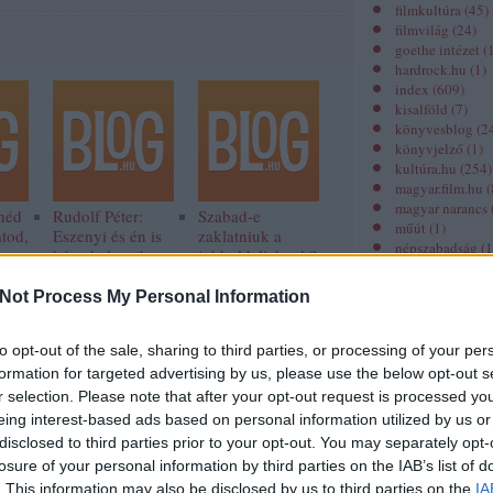
filmkultúra
(
45
)
filmvilág
(
24
)
goethe intézet
(
hardrock.hu
(
1
)
index
(
609
)
kisalföld
(
7
)
könyvesblog
(
2
könyvjelző
(
1
)
kultúra.hu
(
254
)
magyar.film.hu
(
magyar narancs
néd
Rudolf Péter:
Szabad-e
műút
(
1
)
atod,
Eszenyi és én is
zaklatniuk a
népszabadság
(
1
ogy
béna helyzetben
jobboldaliaknak?
origo
(
229
)
voltunk
prae.hu
(
21
)
Not Process My Personal Information
revizor online
(
spiritusz.hu
(
30
)
szeged folyóirat
to opt-out of the sale, sharing to third parties, or processing of your per
színház.hu
(
2
)
formation for targeted advertising by us, please use the below opt-out s
színház folyóira
r selection. Please note that after your opt-out request is processed y
unit magazin
(
1
)
A járvánnyal a
eing interest-based ads based on personal information utilized by us or
zene.hu
(
1
)
sörivók jártak a
disclosed to third parties prior to your opt-out. You may separately opt-
legjobban
losure of your personal information by third parties on the IAB’s list of
Miről szól?
. This information may also be disclosed by us to third parties on the
IA