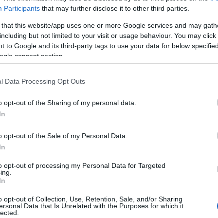
bringa
(
28
)
Participants
that may further disclose it to other third parties.
esemény
(
61
)
film
(
710
)
 that this website/app uses one or more Google services and may gath
back/id/4991509
fotó
(
10
)
including but not limited to your visit or usage behaviour. You may click 
gasztronómia
(
2
 to Google and its third-party tags to use your data for below specifi
hely
(
23
)
ogle consent section.
talomnak minősülnek, értük a
szolgáltatás technikai
üzemeltetője semmilyen felelősséget nem
irodalom
(
125
)
éhez. Részletek a
Felhasználási feltételekben
és az
adatvédelmi tájékoztatóban
.
képzőművészet
könyvborító
(
9
)
l Data Processing Opt Outs
politika
(
47
)
síelés
(
4
)
o opt-out of the Sharing of my personal data.
j
! ‐
Belépés Facebookkal
színház
(
630
)
társadalom
(
26
)
In
társasjáték
(
29
)
térkép
(
2
)
o opt-out of the Sale of my Personal Data.
tudomány
(
10
)
In
újságírás
(
38
)
web
(
21
)
zene
(
191
)
to opt-out of processing my Personal Data for Targeted
ing.
In
Hogyan?
o opt-out of Collection, Use, Retention, Sale, and/or Sharing
ajánló
(
9
)
ersonal Data that Is Unrelated with the Purposes for which it
interjú
(
377
)
lected.