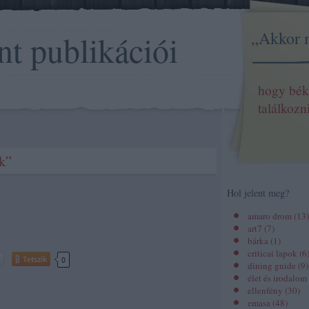
„Akkor 
nt publikációi
hogy bék
találkozn
k”
Hol jelent meg?
amaro drom
(
13
)
art7
(
7
)
bárka
(
1
)
criticai lapok
(
6
Tetszik
0
dining guide
(
9
)
élet és irodalom
ellenfény
(
30
)
emasa
(
48
)