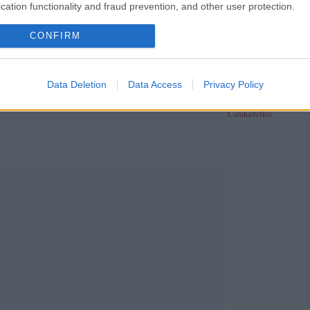
publicisztika
(
39
)
rev
cation functionality and fraud prevention, and other user protection.
riport
(
370
)
síelés
(
4
)
(
26
)
szeged folyóirat
(
CONFIRM
szépirodalom
(
4
)
szín
szinhaz.hu
(
2
)
színház
(
40
)
társadalom
(
26
)
t
(
29
)
térkép
(
2
)
tudom
Data Deletion
Data Access
Privacy Policy
újságírás
(
38
)
unit ma
web
(
21
)
zene
(
191
)
z
Címkefelhő