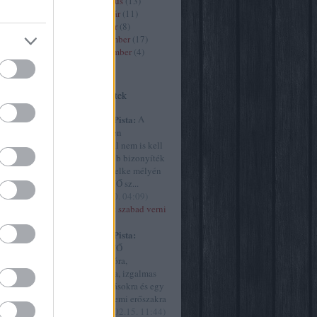
2020 március
(
13
)
2020 február
(
11
)
2020 január
(
8
)
9
)
2019 december
(
17
)
2019 november
(
4
)
)
Tovább
...
Utolsó kommentek
(
13
)
art7
8
)
criticai
Huffnágel Pista:
A
e
(
9
)
élet és
Szürke ötven
y
(
30
)
árnyalatánál nem is kell
61
)
film
meggyőzőbb bizonyíték
ultúra
(
45
)
arra, hogy lelke mélyén
)
MINDEN NŐ sz...
the intézet
(
2015.02.20. 04:09
)
ly
(
23
)
Akkor most szabad verni
77
)
a nőket?
művészet
Huffnágel Pista:
vborító
(
9
)
MINDEN NŐ
yvjelző
(
1
)
szubmisszióra,
.hu
(
254
)
behódolásra, izgalmas
cs
(
499
)
megaláztatásokra és egy
g
(
1
)
origo
csipetnyi nemi erőszakra
ae
(
21
)
vá...
(
2015.02.15. 11:44
)