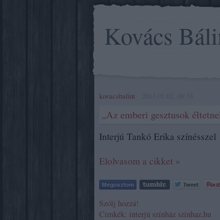
Kovács Báli
kovacsbalint
2013.01.02. 08:33
„Az emberi gesztusok éltetne
Interjú Tankó Erika színésszel
Elolvasom a cikket »
Szólj hozzá!
Címkék:
interjú
színház
szinhaz.hu