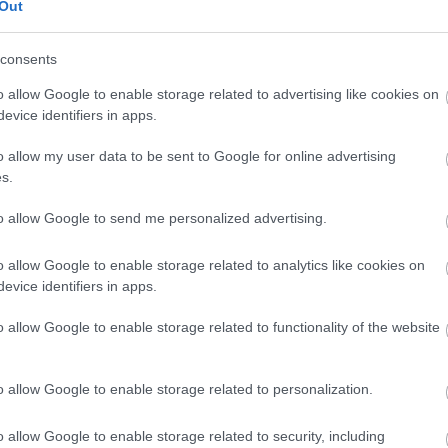
kritika
(
1164
)
Out
kvíz
(
1
)
publicisztika
(
3
riport
(
371
)
consents
szépirodalom
(
4
o allow Google to enable storage related to advertising like cookies on
evice identifiers in apps.
Címkék
ajánló
(
9
)
amaro drom
o allow my user data to be sent to Google for online advertising
(
7
)
bárka
(
1
)
bringa
(
2
s.
lapok
(
6
)
dining guid
irodalom
(
4
)
ellenfén
emasa
(
48
)
esemény
(
to allow Google to send me personalized advertising.
(
709
)
filmhu
(
8
)
filmk
filmvilág
(
24
)
fotó
(
10
o allow Google to enable storage related to analytics like cookies on
gasztronómia
(
26
)
goe
evice identifiers in apps.
(
1
)
hardrock.hu
(
1
)
he
index
(
612
)
interjú
(
3
irodalom
(
125
)
képző
o allow Google to enable storage related to functionality of the website
(
40
)
kisalföld
(
7
)
köny
könyvesblog
(
24
)
kön
kritika
(
1164
)
kultura
o allow Google to enable storage related to personalization.
kvíz
(
1
)
magyar naran
műút
(
1
)
népszabadsá
(
229
)
politika
(
47
)
pr
o allow Google to enable storage related to security, including