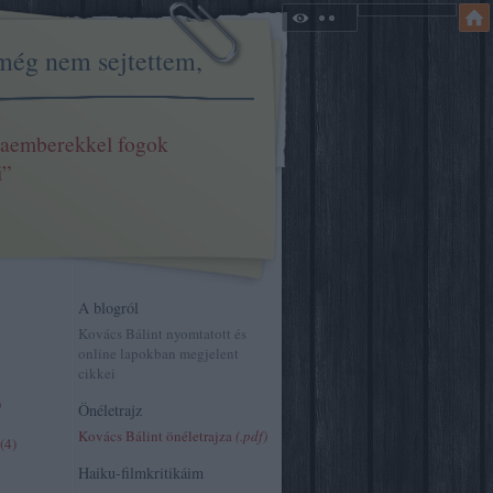
még nem sejtettem,
aemberekkel fogok
i”
A blogról
Kovács Bálint nyomtatott és
online lapokban megjelent
cikkei
)
Önéletrajz
Kovács Bálint önéletrajza
(.pdf)
(
4
)
Haiku-filmkritikáim