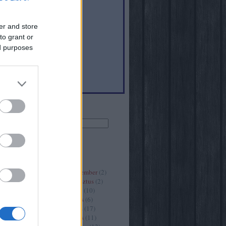
er and store
to grant or
6
)
ed purposes
(
40
)
Keresés
Archívum
2020 szeptember
(
2
)
2020 augusztus
(
2
)
2020 július
(
10
)
2020 június
(
6
)
2020 május
(
17
)
2020 április
(
11
)