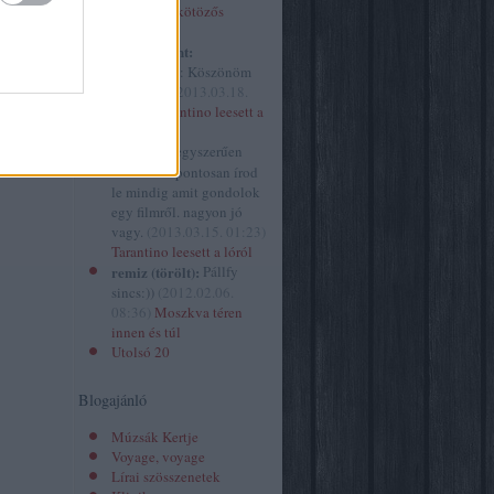
izor
(
34
)
Óvakodj a kötözős
spiritusz.hu
szextől!
2
)
kovacsbalint:
ház
(
629
)
@mininyul: Köszönöm
 folyóirat
szépen! :)
(
2013.03.18.
ársasjáték
10:41
)
Tarantino leesett a
ány
(
10
)
lóról
gazin
(
1
)
mininyul:
egyszerűen
ene.hu
(
1
)
hihetetlen pontosan írod
le mindig amit gondolok
egy filmről. nagyon jó
vagy.
(
2013.03.15. 01:23
)
Tarantino leesett a lóról
remiz (törölt):
Pállfy
sincs:))
(
2012.02.06.
08:36
)
Moszkva téren
innen és túl
Utolsó 20
Blogajánló
Múzsák Kertje
Voyage, voyage
Lírai szösszenetek