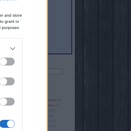
er and store
to grant or
6
)
ed purposes
(
40
)
Keresés
Archívum
2020 szeptember
(
2
)
2020 augusztus
(
2
)
2020 július
(
10
)
2020 június
(
6
)
2020 május
(
17
)
2020 április
(
11
)