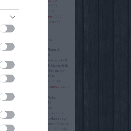
2020 március
(
13
)
2020 február
(
11
)
2020 január
(
8
)
9
)
2019 december
(
17
)
2019 november
(
4
)
)
Tovább
...
Utolsó kommentek
(
13
)
art7
8
)
criticai
Huffnágel Pista:
A
e
(
9
)
élet és
Szürke ötven
y
(
30
)
árnyalatánál nem is kell
61
)
film
meggyőzőbb bizonyíték
ultúra
(
45
)
arra, hogy lelke mélyén
)
MINDEN NŐ sz...
the intézet
(
2015.02.20. 04:09
)
ly
(
23
)
Akkor most szabad verni
77
)
a nőket?
művészet
Huffnágel Pista:
vborító
(
9
)
MINDEN NŐ
yvjelző
(
1
)
szubmisszióra,
.hu
(
254
)
behódolásra, izgalmas
cs
(
499
)
megaláztatásokra és egy
g
(
1
)
origo
csipetnyi nemi erőszakra
ae
(
21
)
vá...
(
2015.02.15. 11:44
)