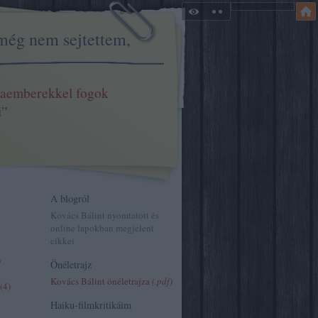
még nem sejtettem,
aemberekkel fogok
i”
A blogról
Kovács Bálint nyomtatott és
online lapokban megjelent
cikkei
)
Önéletrajz
Kovács Bálint önéletrajza
(.pdf)
(
4
)
Haiku-filmkritikáim