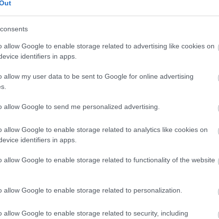
kritika
(
1164
)
Out
kvíz
(
1
)
publicisztika
(
3
riport
(
371
)
consents
szépirodalom
(
4
o allow Google to enable storage related to advertising like cookies on
evice identifiers in apps.
Címkék
ajánló
(
9
)
amaro drom
o allow my user data to be sent to Google for online advertising
(
7
)
bárka
(
1
)
bringa
(
2
s.
lapok
(
6
)
dining guid
irodalom
(
4
)
ellenfén
emasa
(
48
)
esemény
(
to allow Google to send me personalized advertising.
(
709
)
filmhu
(
8
)
filmk
filmvilág
(
24
)
fotó
(
10
o allow Google to enable storage related to analytics like cookies on
gasztronómia
(
26
)
goe
evice identifiers in apps.
(
1
)
hardrock.hu
(
1
)
he
index
(
612
)
interjú
(
3
irodalom
(
125
)
képző
o allow Google to enable storage related to functionality of the website
(
40
)
kisalföld
(
7
)
köny
könyvesblog
(
24
)
kön
kritika
(
1164
)
kultura
o allow Google to enable storage related to personalization.
kvíz
(
1
)
magyar naran
műút
(
1
)
népszabadsá
(
229
)
politika
(
47
)
pr
o allow Google to enable storage related to security, including