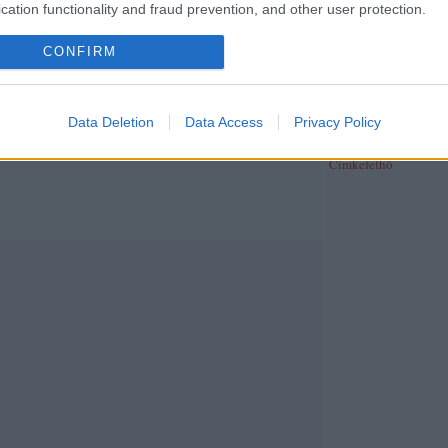
publicisztika
(
39
)
rev
cation functionality and fraud prevention, and other user protection.
riport
(
370
)
síelés
(
4
)
(
26
)
szeged folyóirat
(
CONFIRM
szépirodalom
(
4
)
szín
szinhaz.hu
(
2
)
színház
(
40
)
társadalom
(
26
)
t
(
29
)
térkép
(
2
)
tudom
Data Deletion
Data Access
Privacy Policy
újságírás
(
38
)
unit ma
web
(
21
)
zene
(
191
)
z
Címkefelhő