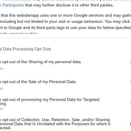
bringa
(
28
)
Participants
that may further disclose it to other third parties.
esemény
(
61
)
film
(
710
)
 that this website/app uses one or more Google services and may gath
fotó
(
10
)
including but not limited to your visit or usage behaviour. You may click 
gasztronómia
(
2
 to Google and its third-party tags to use your data for below specifi
hely
(
23
)
ogle consent section.
irodalom
(
125
)
képzőművészet
back/id/1126869
könyvborító
(
9
)
l Data Processing Opt Outs
politika
(
47
)
síelés
(
4
)
o opt-out of the Sharing of my personal data.
talomnak minősülnek, értük a
szolgáltatás technikai
üzemeltetője semmilyen felelősséget nem
színház
(
630
)
éhez. Részletek a
Felhasználási feltételekben
és az
adatvédelmi tájékoztatóban
.
társadalom
(
26
)
In
társasjáték
(
29
)
térkép
(
2
)
o opt-out of the Sale of my Personal Data.
tudomány
(
10
)
In
j
! ‐
Belépés Facebookkal
újságírás
(
38
)
web
(
21
)
zene
(
191
)
to opt-out of processing my Personal Data for Targeted
ing.
In
Hogyan?
o opt-out of Collection, Use, Retention, Sale, and/or Sharing
ajánló
(
9
)
ersonal Data that Is Unrelated with the Purposes for which it
interjú
(
377
)
lected.