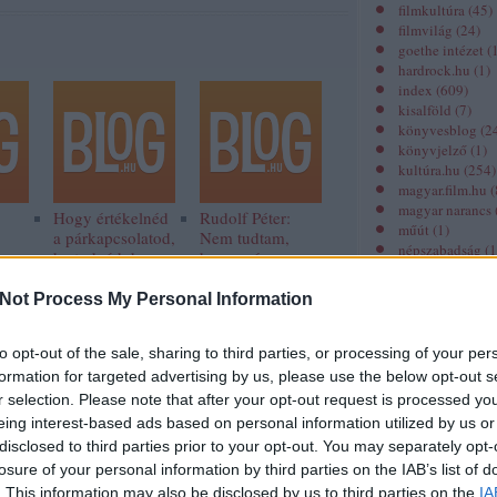
filmkultúra
(
45
)
filmvilág
(
24
)
goethe intézet
(
hardrock.hu
(
1
)
index
(
609
)
kisalföld
(
7
)
könyvesblog
(
2
könyvjelző
(
1
)
kultúra.hu
(
254
)
magyar.film.hu
(
magyar narancs
Hogy értékelnéd
Rudolf Péter:
műút
(
1
)
a párkapcsolatod,
Nem tudtam,
népszabadság
(
1
ha tudnád, hogy
hogy még
origo
(
229
)
hamarosan
mindig ennyi a
prae.hu
(
21
)
meghalsz?
fájdalom
Not Process My Personal Information
revizor online
(
spiritusz.hu
(
30
)
szeged folyóirat
to opt-out of the sale, sharing to third parties, or processing of your per
színház.hu
(
2
)
formation for targeted advertising by us, please use the below opt-out s
színház folyóira
r selection. Please note that after your opt-out request is processed y
unit magazin
(
1
)
eing interest-based ads based on personal information utilized by us or
zene.hu
(
1
)
disclosed to third parties prior to your opt-out. You may separately opt-
losure of your personal information by third parties on the IAB’s list of
Miről szól?
. This information may also be disclosed by us to third parties on the
IA