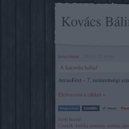
Kovács Báli
kovacsbalint
2009.03.15. 00:00
A karaván halad
ArcusFest – 7. nemzetiségi szí
Elolvasom a cikket »
Szólj hozzá!
Címkék:
kritika
esemény
színház
ripo