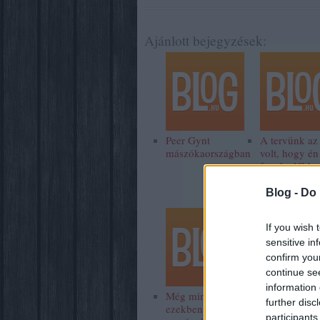
Ajánlott bejegyzések:
Peer Gynt
A tervünk az
mászókaországban
volt, hogy én
fogok előbb
meghalni
Blog -
Do 
If you wish 
sensitive in
confirm you
continue se
information 
Még mindig
further disc
ezekben az
participants