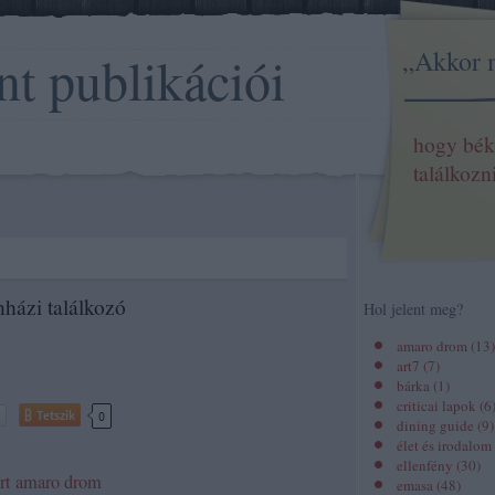
„Akkor 
nt publikációi
hogy bék
találkozn
nházi találkozó
Hol jelent meg?
amaro drom
(
13
)
art7
(
7
)
bárka
(
1
)
criticai lapok
(
6
Tetszik
0
dining guide
(
9
)
élet és irodalom
ellenfény
(
30
)
rt
amaro drom
emasa
(
48
)