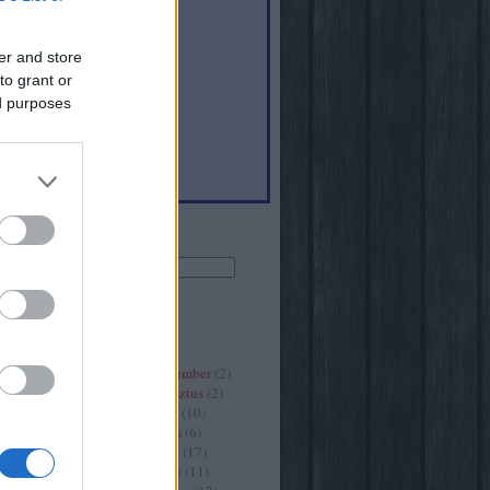
er and store
to grant or
6
)
ed purposes
(
40
)
Keresés
Archívum
2020 szeptember
(
2
)
2020 augusztus
(
2
)
2020 július
(
10
)
2020 június
(
6
)
2020 május
(
17
)
2020 április
(
11
)