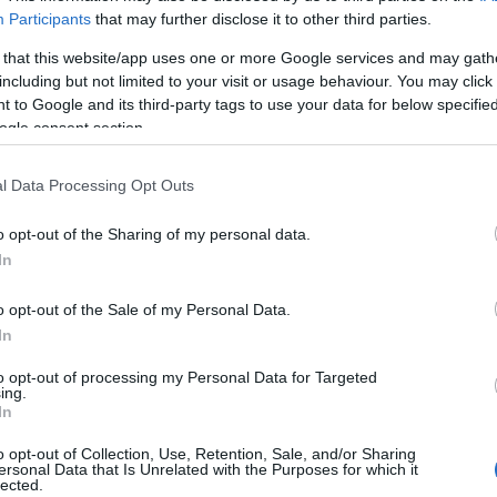
mozik és
bringa
(
28
)
Participants
that may further disclose it to other third parties.
színházak, de
esemény
(
61
)
azért ez nem
film
(
710
)
 that this website/app uses one or more Google services and may gath
ilyen egyszerű
fotó
(
10
)
including but not limited to your visit or usage behaviour. You may click 
gasztronómia
(
2
 to Google and its third-party tags to use your data for below specifi
hely
(
23
)
ogle consent section.
irodalom
(
125
)
képzőművészet
back/id/932223
könyvborító
(
9
)
l Data Processing Opt Outs
politika
(
47
)
síelés
(
4
)
o opt-out of the Sharing of my personal data.
színház
(
630
)
talomnak minősülnek, értük a
szolgáltatás technikai
üzemeltetője semmilyen felelősséget nem
éhez. Részletek a
Felhasználási feltételekben
és az
adatvédelmi tájékoztatóban
.
társadalom
(
26
)
In
társasjáték
(
29
)
térkép
(
2
)
o opt-out of the Sale of my Personal Data.
tudomány
(
10
)
In
újságírás
(
38
)
j
! ‐
Belépés Facebookkal
web
(
21
)
zene
(
191
)
to opt-out of processing my Personal Data for Targeted
ing.
In
Hogyan?
o opt-out of Collection, Use, Retention, Sale, and/or Sharing
ajánló
(
9
)
ersonal Data that Is Unrelated with the Purposes for which it
interjú
(
377
)
lected.