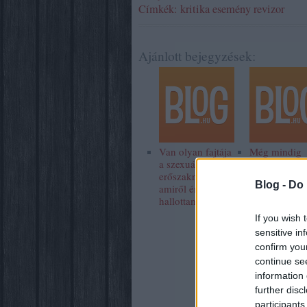
Címkék:
kritika
esemény
revizor
Ajánlott bejegyzések:
Van olyan fajtája
Még mindig
a szexuális
ezekben az
erőszaknak,
országokban
Blog -
Do 
amiről én is most
működik a
hallottam először
legjobban a
demokrácia
If you wish 
sensitive in
confirm you
continue se
information 
further disc
participants