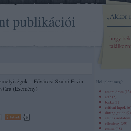
„Akkor 
nt publikációi
hogy bék
találkozn
emélyiségek – Fővárosi Szabó Ervin
Hol jelent meg?
vtára (Esemény)
amaro drom
(
13
)
art7
(
7
)
bárka
(
1
)
criticai lapok
(
6
dining guide
(
9
)
Tetszik
0
élet és irodalom
ellenfény
(
30
)
emasa
(
48
)