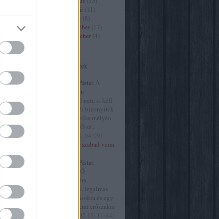
2020 március
(
13
)
2020 február
(
11
)
2020 január
(
8
)
9
)
2019 december
(
17
)
2019 november
(
4
)
)
Tovább
...
Utolsó kommentek
(
13
)
art7
8
)
criticai
Huffnágel Pista:
A
e
(
9
)
élet és
Szürke ötven
y
(
30
)
árnyalatánál nem is kell
61
)
film
meggyőzőbb bizonyíték
ultúra
(
45
)
arra, hogy lelke mélyén
)
MINDEN NŐ sz...
the intézet
(
2015.02.20. 04:09
)
ly
(
23
)
Akkor most szabad verni
77
)
a nőket?
művészet
Huffnágel Pista:
vborító
(
9
)
MINDEN NŐ
yvjelző
(
1
)
szubmisszióra,
.hu
(
254
)
behódolásra, izgalmas
cs
(
499
)
megaláztatásokra és egy
g
(
1
)
origo
csipetnyi nemi erőszakra
ae
(
21
)
vá...
(
2015.02.15. 11:44
)