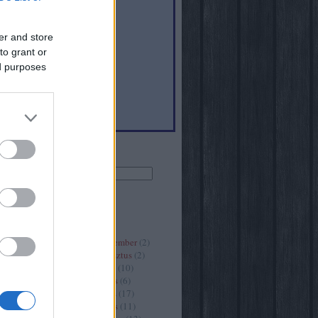
er and store
to grant or
6
)
ed purposes
(
40
)
Keresés
Archívum
2020 szeptember
(
2
)
2020 augusztus
(
2
)
2020 július
(
10
)
2020 június
(
6
)
2020 május
(
17
)
2020 április
(
11
)