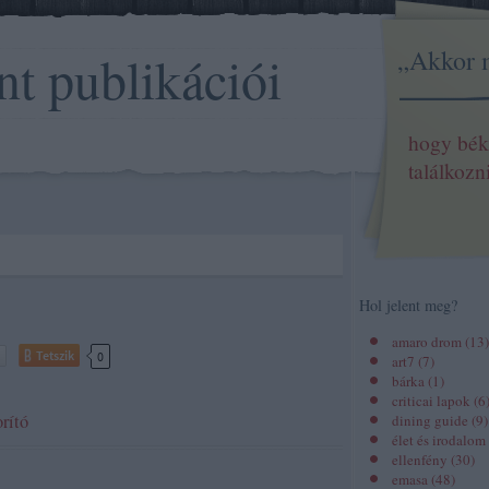
„Akkor 
nt publikációi
hogy bék
találkozn
Hol jelent meg?
amaro drom
(
13
)
Tetszik
0
art7
(
7
)
bárka
(
1
)
criticai lapok
(
6
rító
dining guide
(
9
)
élet és irodalom
ellenfény
(
30
)
emasa
(
48
)