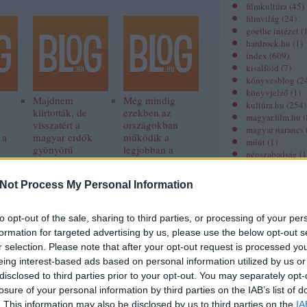
filmkultúra
(
45
)
filmvilág
(
24
)
goethe intézet
(
hardrock.hu
(
1
)
index
(
609
)
kisalföld
(
7
)
könyvesblog
(
2
könyvjelző
(
1
)
Majdnem
Még mindig
kultúra.hu
(
254
)
kiirtották, de
ezekben az
magyar.film.hu
(
visszatért a
országokban
magyar narancs
 a
magyar erdők
működik a
műút
(
1
)
gyönyörű
legjobban a
népszabadság
(
1
fantomja
demokrácia
origo
(
229
)
prae.hu
(
21
)
Not Process My Personal Information
revizor online
(
spiritusz.hu
(
30
)
szeged folyóirat
to opt-out of the sale, sharing to third parties, or processing of your per
színház.hu
(
2
)
formation for targeted advertising by us, please use the below opt-out s
színház folyóira
r selection. Please note that after your opt-out request is processed y
unit magazin
(
1
)
eing interest-based ads based on personal information utilized by us or
zene.hu
(
1
)
disclosed to third parties prior to your opt-out. You may separately opt-
losure of your personal information by third parties on the IAB’s list of
Miről szól?
. This information may also be disclosed by us to third parties on the
IA