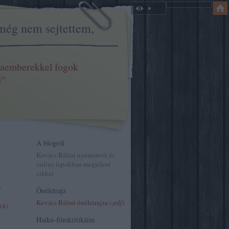
még nem sejtettem,
aemberekkel fogok
i”
A blogról
Kovács Bálint nyomtatott és
online lapokban megjelent
cikkei
)
Önéletrajz
Kovács Bálint önéletrajza
(.pdf)
(
4
)
Haiku-filmkritikáim