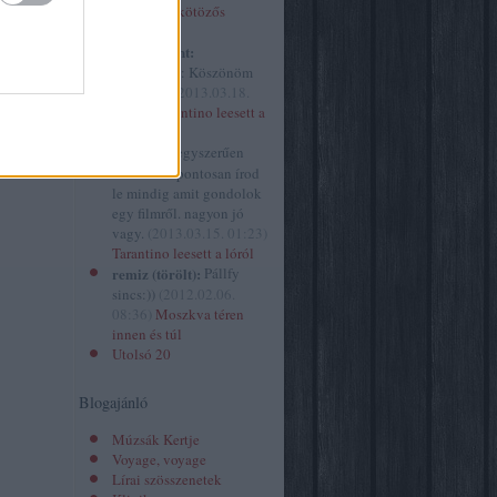
izor
(
34
)
Óvakodj a kötözős
spiritusz.hu
szextől!
2
)
kovacsbalint:
ház
(
629
)
@mininyul: Köszönöm
 folyóirat
szépen! :)
(
2013.03.18.
ársasjáték
10:41
)
Tarantino leesett a
ány
(
10
)
lóról
gazin
(
1
)
mininyul:
egyszerűen
ene.hu
(
1
)
hihetetlen pontosan írod
le mindig amit gondolok
egy filmről. nagyon jó
vagy.
(
2013.03.15. 01:23
)
Tarantino leesett a lóról
remiz (törölt):
Pállfy
sincs:))
(
2012.02.06.
08:36
)
Moszkva téren
innen és túl
Utolsó 20
Blogajánló
Múzsák Kertje
Voyage, voyage
Lírai szösszenetek