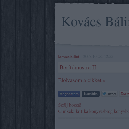
Kovács Báli
kovacsbalint
2007.10.28. 12:55
Borítómustra II.
Elolvasom a cikket »
Szólj hozzá!
Címkék:
kritika
könyvesblog
könyvbo