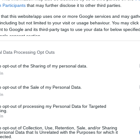
bringa
(
28
)
Participants
that may further disclose it to other third parties.
esemény
(
61
)
film
(
710
)
 that this website/app uses one or more Google services and may gath
fotó
(
10
)
including but not limited to your visit or usage behaviour. You may click 
back/id/933109
gasztronómia
(
2
 to Google and its third-party tags to use your data for below specifi
hely
(
23
)
ogle consent section.
irodalom
(
125
)
képzőművészet
talomnak minősülnek, értük a
szolgáltatás technikai
üzemeltetője semmilyen felelősséget nem
éhez. Részletek a
Felhasználási feltételekben
és az
adatvédelmi tájékoztatóban
.
könyvborító
(
9
)
l Data Processing Opt Outs
politika
(
47
)
síelés
(
4
)
o opt-out of the Sharing of my personal data.
színház
(
630
)
társadalom
(
26
)
In
j
! ‐
Belépés Facebookkal
társasjáték
(
29
)
térkép
(
2
)
o opt-out of the Sale of my Personal Data.
tudomány
(
10
)
In
újságírás
(
38
)
web
(
21
)
zene
(
191
)
to opt-out of processing my Personal Data for Targeted
ing.
In
Hogyan?
o opt-out of Collection, Use, Retention, Sale, and/or Sharing
ajánló
(
9
)
ersonal Data that Is Unrelated with the Purposes for which it
interjú
(
377
)
lected.