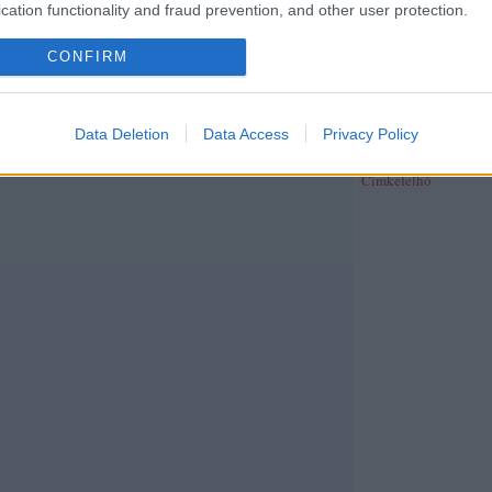
publicisztika
(
39
)
rev
cation functionality and fraud prevention, and other user protection.
riport
(
370
)
síelés
(
4
)
(
26
)
szeged folyóirat
(
CONFIRM
szépirodalom
(
4
)
szín
szinhaz.hu
(
2
)
színház
(
40
)
társadalom
(
26
)
t
(
29
)
térkép
(
2
)
tudom
Data Deletion
Data Access
Privacy Policy
újságírás
(
38
)
unit ma
web
(
21
)
zene
(
191
)
z
Címkefelhő