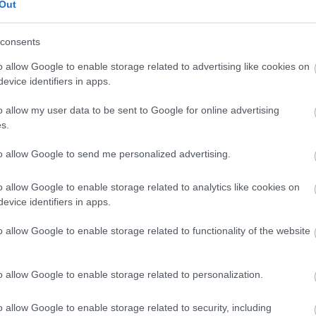
kritika
(
1164
)
Out
kvíz
(
1
)
publicisztika
(
3
riport
(
371
)
consents
szépirodalom
(
4
o allow Google to enable storage related to advertising like cookies on
evice identifiers in apps.
Címkék
ajánló
(
9
)
amaro drom
o allow my user data to be sent to Google for online advertising
(
7
)
bárka
(
1
)
bringa
(
2
s.
lapok
(
6
)
dining guid
irodalom
(
4
)
ellenfén
emasa
(
48
)
esemény
(
to allow Google to send me personalized advertising.
(
709
)
filmhu
(
8
)
filmk
filmvilág
(
24
)
fotó
(
10
o allow Google to enable storage related to analytics like cookies on
gasztronómia
(
26
)
goe
evice identifiers in apps.
(
1
)
hardrock.hu
(
1
)
he
index
(
612
)
interjú
(
3
irodalom
(
125
)
képző
o allow Google to enable storage related to functionality of the website
(
40
)
kisalföld
(
7
)
köny
könyvesblog
(
24
)
kön
kritika
(
1164
)
kultura
o allow Google to enable storage related to personalization.
kvíz
(
1
)
magyar naran
műút
(
1
)
népszabadsá
(
229
)
politika
(
47
)
pr
o allow Google to enable storage related to security, including