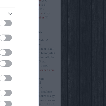
2020 március
(
13
)
2020 február
(
11
)
2020 január
(
8
)
9
)
2019 december
(
17
)
2019 november
(
4
)
)
Tovább
...
Utolsó kommentek
(
13
)
art7
8
)
criticai
Huffnágel Pista:
A
e
(
9
)
élet és
Szürke ötven
y
(
30
)
árnyalatánál nem is kell
61
)
film
meggyőzőbb bizonyíték
ultúra
(
45
)
arra, hogy lelke mélyén
)
MINDEN NŐ sz...
the intézet
(
2015.02.20. 04:09
)
ly
(
23
)
Akkor most szabad verni
77
)
a nőket?
művészet
Huffnágel Pista:
vborító
(
9
)
MINDEN NŐ
yvjelző
(
1
)
szubmisszióra,
.hu
(
254
)
behódolásra, izgalmas
cs
(
499
)
megaláztatásokra és egy
g
(
1
)
origo
csipetnyi nemi erőszakra
ae
(
21
)
vá...
(
2015.02.15. 11:44
)